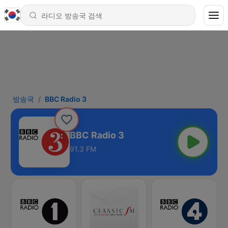
방송국
BBC Radio 3
BBC Radio 3
91.3 FM