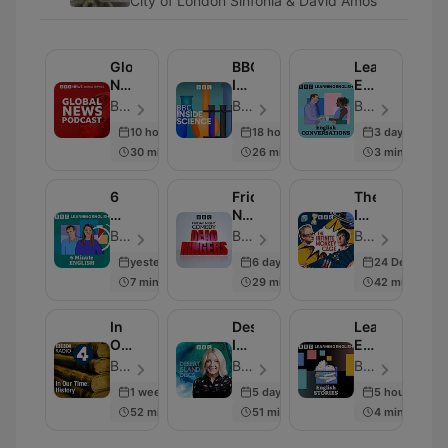
City of London Sinfonia & David Amos
Global
BBC
Learning
News
Inside
English
Podcast
Science
Conversation
BBC World Service - 에피소드 283
BBC Radio 4 - 에피소드 664
BBC Radio - 에피소드 819
10 hours ago
18 hours ago
3 days ago
30 min
26 min
3 min
6
Friday
The
Minute
Night
Infinite
English
Comedy
Monkey
BBC Radio - 에피소드 335
BBC Radio 4 - 에피소드 259
BBC Radio 4 - 에피소드 239
from
Cage
yesterday
6 days ago
24 Dec 2025
BBC
7 min
29 min
42 min
Radio
4
In
Desert
Learning
Our
Island
English
Time:
Discs
Stories
BBC Radio 4 - 에피소드 230
BBC Radio 4 - 에피소드 2000
BBC Radio - 에피소드 281
History
1 week ago
5 days ago
5 hours ago
52 min
51 min
4 min