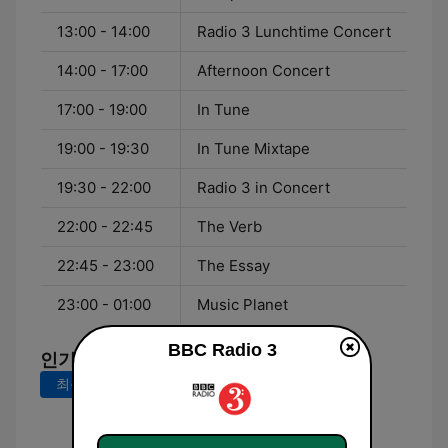
13:00 - 14:00
Radio 3 Lunchtime Concert
14:00 - 17:00
Afternoon Concert
17:00 - 19:00
In Tune
19:00 - 19:30
In Tune Mixtape
19:30 - 22:00
Radio 3 in Concert
22:00 - 22:45
The Verb
22:45 - 23:00
The Essay
23:00 - 01:00
Music Planet
BBC Radio 3
인기 곡
최근 7일
최근 30일
Oberon: Finale - "Haste, Gallant