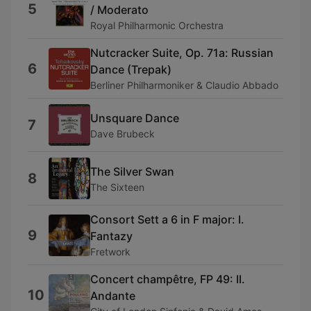
5
/ Moderato
Royal Philharmonic Orchestra
Nutcracker Suite, Op. 71a: Russian
6
Dance (Trepak)
Berliner Philharmoniker & Claudio Abbado
Unsquare Dance
7
Dave Brubeck
The Silver Swan
8
The Sixteen
Consort Sett a 6 in F major: I.
9
Fantazy
Fretwork
Concert champêtre, FP 49: II.
10
Andante