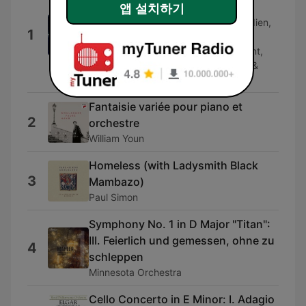
Knight"
앱 설치하기
Hillevi Martinpelto, Christoph Prégardien,
1
Chorus Of Collegium Vocale, Ghent,
Orchestra of the Age of Enlightenment,
Philippe Herreweghe, Andrew Watts &
Stephen Keavy
Fantaisie variée pour piano et
2
orchestre
William Youn
Homeless (with Ladysmith Black
3
Mambazo)
Paul Simon
Symphony No. 1 in D Major "Titan":
III. Feierlich und gemessen, ohne zu
4
schleppen
Minnesota Orchestra
Cello Concerto in E Minor: I. Adagio