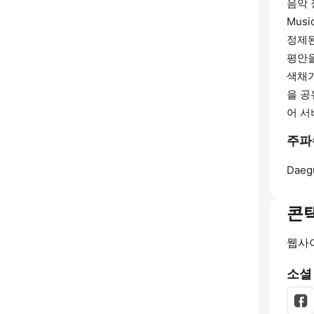
음악 
Mus
정제된
평안을
색채가
을 공
어 서
주파수
Daeg
콘
웹사
소셜