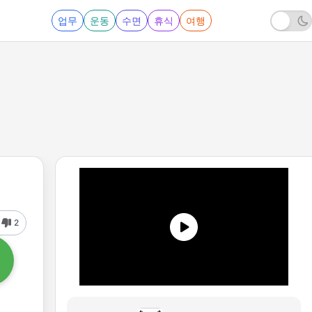
업무
운동
수면
휴식
여행
2