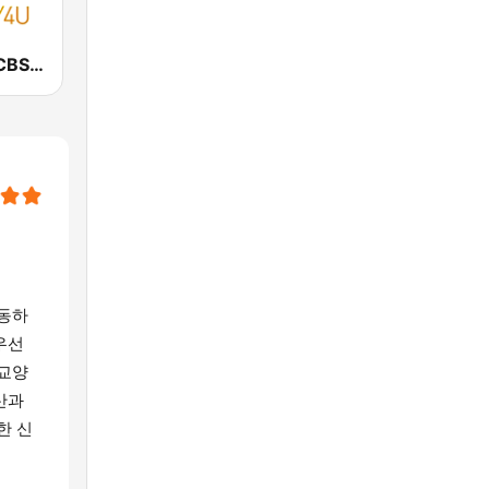
CBS Joy4U-CBS 라디오
활동하
우선
 교양
산과
한 신