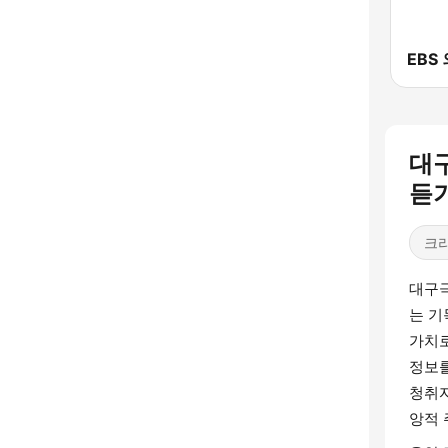
대구
듣
크
대구극
는 기
가치로
정보를
청취자
앙적 