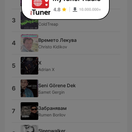
Тони Стораро
Кеш Кеш
3
ColdTreap
Времето Лекува
4
Christo Kidikov
X
5
Adrian X
Seni Görene Dek
6
Samet Gergin
Забранявам
7
Rumen Borilov
Sleepwalker