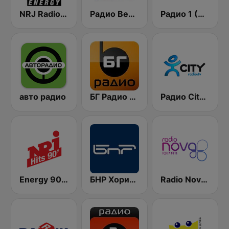
NRJ Radio ENERGY
Радио Веселина 99.1 FM
Радио 1 (Radio 1)
авто радио
БГ Радио 91.9 ( BG Radio )
Радио City 99.7 FM
Energy 90's Only
БНР Хоризонт (BNR Horizont)
Radio Nova 101.7 FM