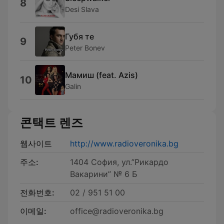
8
Desi Slava
Губя те
9
Peter Bonev
Мамиш (feat. Azis)
10
Galin
콘택트 렌즈
웹사이트
http://www.radioveronika.bg
주소:
1404 София, ул.”Рикардо
Вакарини” № 6 Б
전화번호:
02 / 951 51 00
이메일:
office@radioveronika.bg