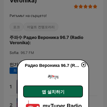
Veronika)
Ритъмът на сърцето!
포크
어덜트 컨템포러리
주파수 Радио Вероника 96.7 (Radio
Veronika):
Sofia:
96.7 FM
인기 곡
Радио Вероника 96.7 (Radio Veronika)
최근 7일
최근 30일
Те Са Тук
1
Мирослав Миндов
앱 설치하기
24 часа
2