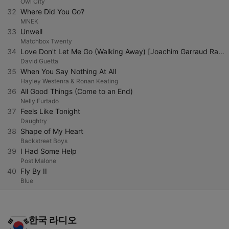
Owl City
32
Where Did You Go?
MNEK
33
Unwell
Matchbox Twenty
34
Love Don't Let Me Go (Walking Away) [Joachim Garraud Radio Edit]David Guetta vs. The Egg
David Guetta
35
When You Say Nothing At All
Hayley Westenra & Ronan Keating
36
All Good Things (Come to an End)
Nelly Furtado
37
Feels Like Tonight
Daughtry
38
Shape of My Heart
Backstreet Boys
39
I Had Some Help
Post Malone
40
Fly By II
Blue
한국 라디오