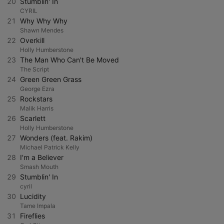
20
Stumblin' In
CYRIL
21
Why Why Why
Shawn Mendes
22
Overkill
Holly Humberstone
23
The Man Who Can't Be Moved
The Script
24
Green Green Grass
George Ezra
25
Rockstars
Malik Harris
26
Scarlett
Holly Humberstone
27
Wonders (feat. Rakim)
Michael Patrick Kelly
28
I'm a Believer
Smash Mouth
29
Stumblin' In
cyril
30
Lucidity
Tame Impala
31
Fireflies