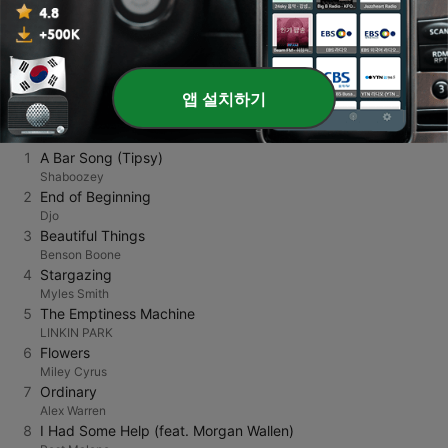
때 성인 컨템포러리 장르의 라디오는 가장 완벽한 동반자가
되어줄 것입니다. 지금 바로 아래의 리스트를 탐색하며 당신
의 취향에 딱 맞는 최고의 라디오 방송을 찾아보세요.
앱 설치하기
인기 곡
1
A Bar Song (Tipsy)
Shaboozey
2
End of Beginning
Djo
3
Beautiful Things
Benson Boone
4
Stargazing
Myles Smith
5
The Emptiness Machine
LINKIN PARK
6
Flowers
Miley Cyrus
7
Ordinary
Alex Warren
8
I Had Some Help (feat. Morgan Wallen)