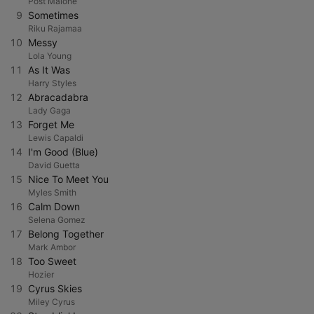
Post Malone
9
Sometimes
Riku Rajamaa
10
Messy
Lola Young
11
As It Was
Harry Styles
12
Abracadabra
Lady Gaga
13
Forget Me
Lewis Capaldi
14
I'm Good (Blue)
David Guetta
15
Nice To Meet You
Myles Smith
16
Calm Down
Selena Gomez
17
Belong Together
Mark Ambor
18
Too Sweet
Hozier
19
Cyrus Skies
Miley Cyrus