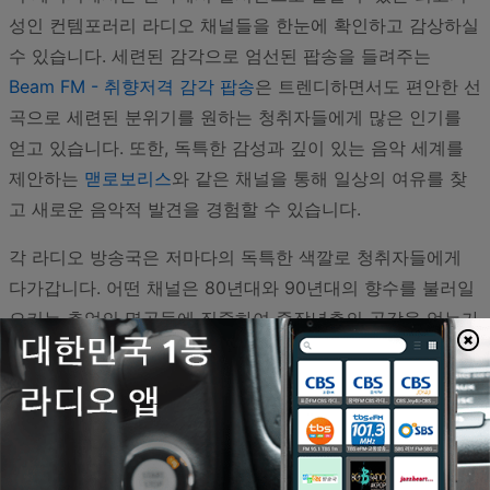
성인 컨템포러리 라디오 채널들을 한눈에 확인하고 감상하실
수 있습니다. 세련된 감각으로 엄선된 팝송을 들려주는
Beam FM - 취향저격 감각 팝송
은 트렌디하면서도 편안한 선
곡으로 세련된 분위기를 원하는 청취자들에게 많은 인기를
얻고 있습니다. 또한, 독특한 감성과 깊이 있는 음악 세계를
제안하는
맫로보리스
와 같은 채널을 통해 일상의 여유를 찾
고 새로운 음악적 발견을 경험할 수 있습니다.
각 라디오 방송국은 저마다의 독특한 색깔로 청취자들에게
다가갑니다. 어떤 채널은 80년대와 90년대의 향수를 불러일
으키는 추억의 명곡들에 집중하여 중장년층의 공감을 얻는가
하면, 또 다른 채널은 현대적인 감각의 어쿠스틱 사운드, 소프
트 록, 그리고 감성적인 발라드를 중심으로 구성되어 젊은 층
까지 아우르는 폭넓은 스펙트럼을 보여줍니다. 복잡한 도시
의 소음에서 잠시 벗어나 마음의 안정을 찾고 싶을 때, 혹은
소중한 사람과 함께하는 공간에 은은한 배경 음악이 필요할