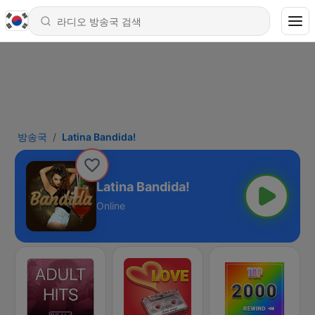
방송국
Latina Bandida!
Latina Bandida!
Online