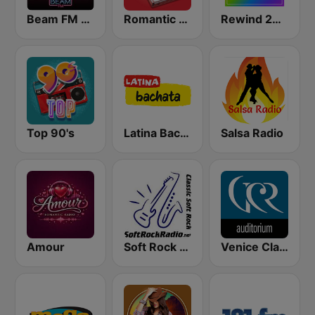
Beam FM - Adult Hits
Romantic Vibes
Rewind 2000's
Top 90's
Latina Bachata
Salsa Radio
Amour
Soft Rock Radio
Venice Classic Radio | VCR Auditorium