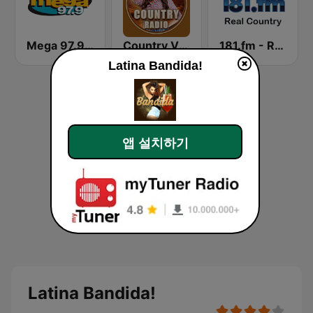
Mega 97.9 FM
Country Vibes
181.fm - Real Country
Latina Bandida!
앱 설치하기
Latina Bandida!