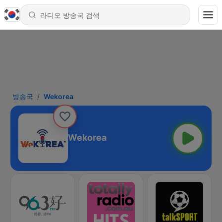
방송국
Wekorea
Wekorea