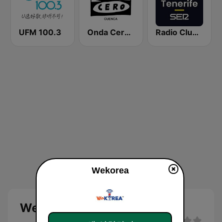
UFM 100.3
Onda Cero Cuenca
Radio Club Tenerife SER
Wekorea
Wekorea 라디오 생방송