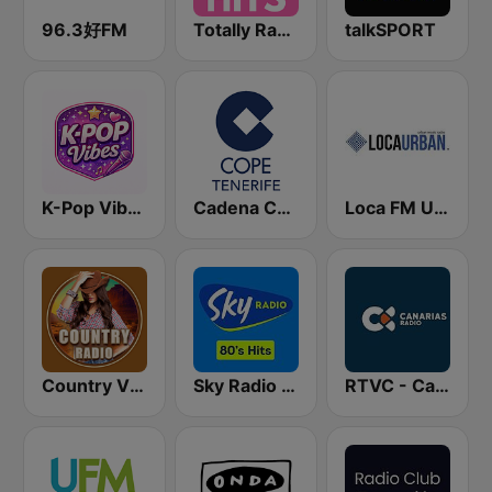
96.3好FM
Totally Radio Hits
talkSPORT
K-Pop Vibes
Cadena COPE Tenerife
Loca FM Urban
Country Vibes
Sky Radio 80's Hits
RTVC - Canarias Radio