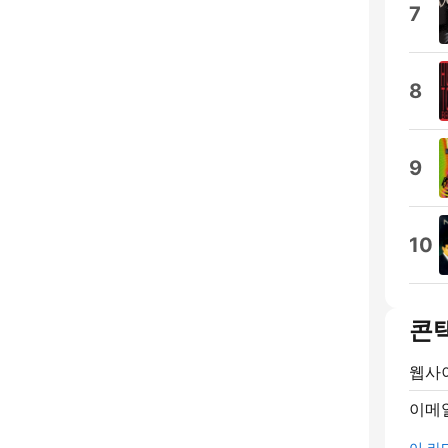
7
8
9
10
콘
웹사
이메
이 라