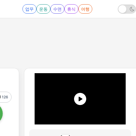
업무
운동
수면
휴식
여행
126