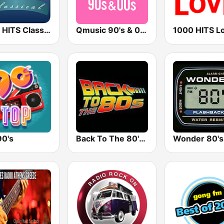
1000 HITS Classical Music
Qmusic 90's & 00's
1000 HITS L
90's
Back To The 80's Radio
Wonder 80's