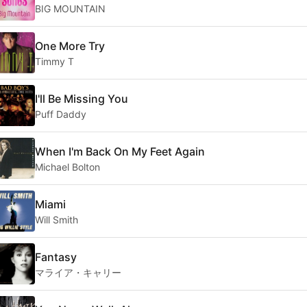
BIG MOUNTAIN
One More Try
Timmy T
I'll Be Missing You
Puff Daddy
When I'm Back On My Feet Again
Michael Bolton
Miami
Will Smith
Fantasy
マライア・キャリー