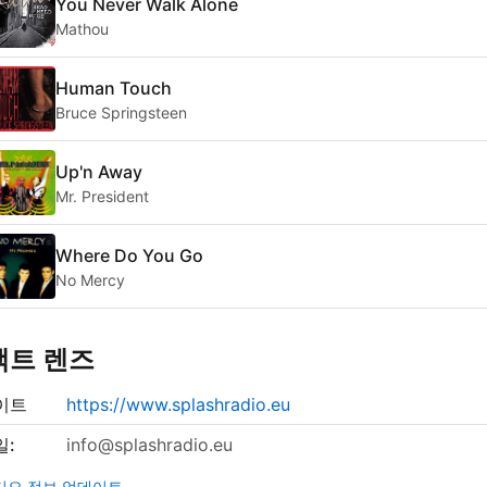
You Never Walk Alone
Mathou
Human Touch
Bruce Springsteen
Up'n Away
Mr. President
Where Do You Go
No Mercy
택트 렌즈
이트
https://www.splashradio.eu
일:
info@splashradio.eu
디오 정보 업데이트