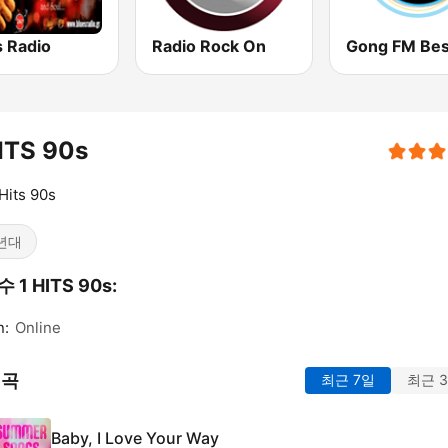
s Radio
Radio Rock On
ITS 90s
Hits 90s
년대
 1 HITS 90s:
n:
Online
 곡
최근 7일
최근 
Baby, I Love Your Way