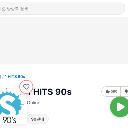
국
1 HITS 90s
1 HITS 90s
580
Online
90년대