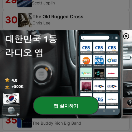
Scott Joplin
The Old Rugged Cross
30
Chris Lee
Glory To His Name
31
Jane
또 하나의 꿈
32
Chulwon
Thanx
33
Pudding
Love X Love
34
George Benson
앱 설치하기
Time Check
35
The Buddy Rich Big Band