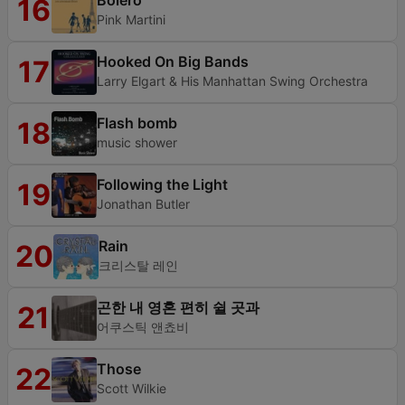
Bolero
16
Pink Martini
Hooked On Big Bands
17
Larry Elgart & His Manhattan Swing Orchestra
Flash bomb
18
music shower
Following the Light
19
Jonathan Butler
Rain
20
크리스탈 레인
곤한 내 영혼 편히 쉴 곳과
21
어쿠스틱 앤쵸비
Those
22
Scott Wilkie