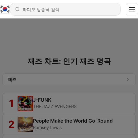
재즈 차트: 인기 재즈 명곡
재즈
J-FUNK
1
THE JAZZ AVENGERS
People Make the World Go 'Round
2
Ramsey Lewis