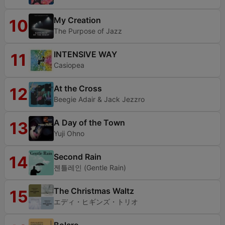
My Creation
10
The Purpose of Jazz
INTENSIVE WAY
11
Casiopea
At the Cross
12
Beegie Adair & Jack Jezzro
A Day of the Town
13
Yuji Ohno
Second Rain
14
젠틀레인 (Gentle Rain)
The Christmas Waltz
15
エディ・ヒギンズ・トリオ