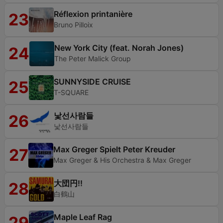
Réflexion printanière
23
Bruno Pilloix
New York City (feat. Norah Jones)
24
The Peter Malick Group
SUNNYSIDE CRUISE
25
T-SQUARE
낯선사람들
26
낯선사람들
Max Greger Spielt Peter Kreuder
27
Max Greger & His Orchestra & Max Greger
大団円!!
28
白鶴山
Maple Leaf Rag
29