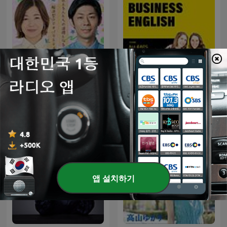
真誠presents 大久保佳代
Business English from All
子・森本晋太郎のどうぞご
Ears English
自由に
앱 설치하기