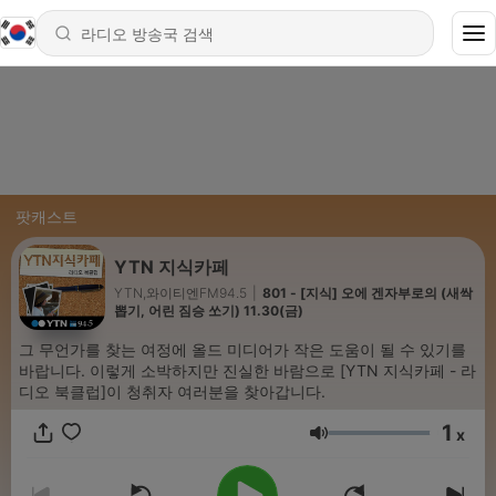
팟캐스트
YTN 지식카페
YTN,와이티엔FM94.5
|
801 - [지식] 오에 겐자부로의 (새싹
뽑기, 어린 짐승 쏘기) 11.30(금)
그 무언가를 찾는 여정에 올드 미디어가 작은 도움이 될 수 있기를
바랍니다. 이렇게 소박하지만 진실한 바람으로 [YTN 지식카페 - 라
디오 북클럽]이 청취자 여러분을 찾아갑니다.
1
x
음량