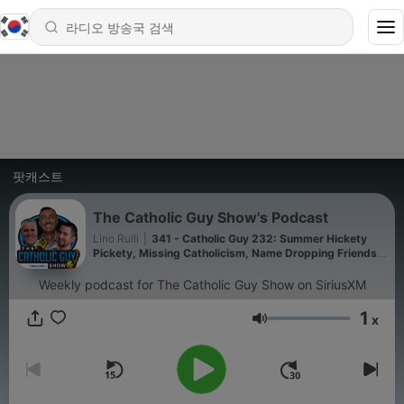
팟캐스트
The Catholic Guy Show's Podcast
Lino Rulli
|
341 - Catholic Guy 232: Summer Hickety
Pickety, Missing Catholicism, Name Dropping Friends,
and Catholic Impossible!
Weekly podcast for The Catholic Guy Show on SiriusXM
1
x
음량