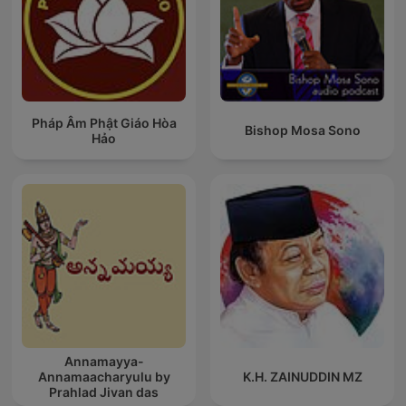
Pháp Âm Phật Giáo Hòa
Bishop Mosa Sono
Hảo
Annamayya-
Annamaacharyulu by
K.H. ZAINUDDIN MZ
Prahlad Jivan das