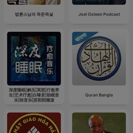
법륜스님의 즉문즉설
Joel Osteen Podcast
深度睡眠|解压|冥想|疗愈养
生|艺术疗愈|白噪音|助眠音
Quran Bangla
乐|轻音乐|苏阳阳频道