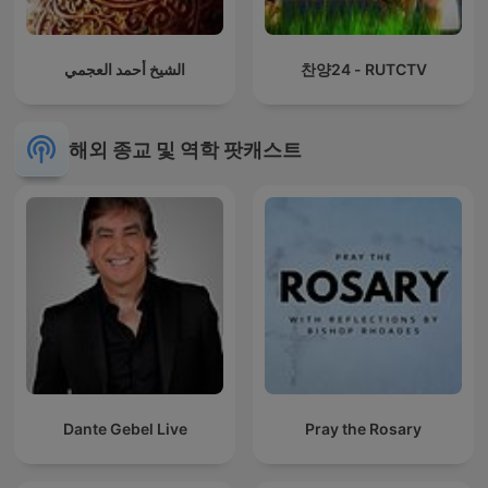
الشيخ أحمد العجمي
찬양24 - RUTCTV
해외 종교 및 역학 팟캐스트
Dante Gebel Live
Pray the Rosary