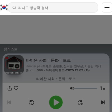
팟캐스트
타이완 사회ㆍ문화ㆍ토크
jennifer pai-白兆美, 손전홍, 진옥순, 안우산, 서승임, 최세
훈,Rti
|
388 - 타이베이 토크-2025.12.02.(화)
타이완 사회ㆍ문화ㆍ토크
1
x
음량