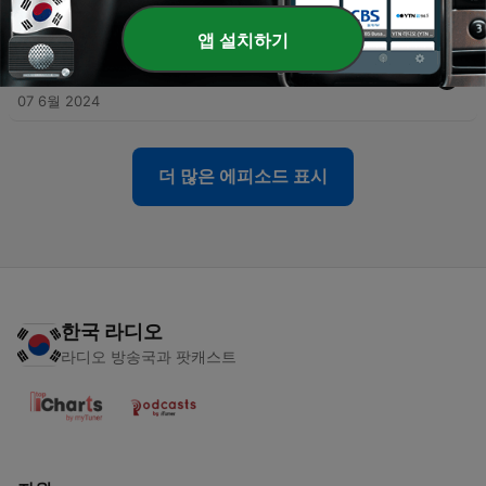
14 6월 2024
앱 설치하기
-
20
國高中拍MV？簽名衣服洗不洗？#搜流行 搜水報S3
EP20
07 6월 2024
더 많은 에피소드 표시
한국 라디오
라디오 방송국과 팟캐스트