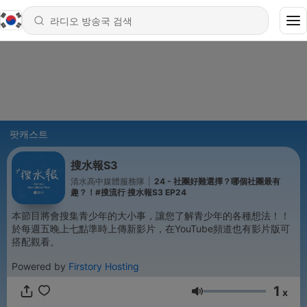
팟캐스트
搜水報S3
清水高中媒體服務隊
|
24 - 社團好難選擇？哪個社團最有
趣？！#搜流行 搜水報S3 EP24
本節目將會搜集青少年的大小事，讓您了解青少年的各種想法！！
於每週五晚上七點準時上傳新影片，在YouTube頻道也有影片版可
搭配觀看。
Powered by
Firstory Hosting
1
x
음량