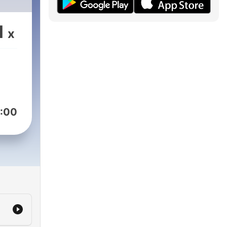
1
x
:00