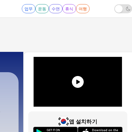
업무
운동
수면
휴식
여행
는
앱 설치하기