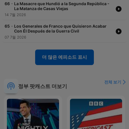
-
66
La Masacre que Hundió a la Segunda República -
La Matanza de Casas Viejas
14 7월 2026
-
65
Los Generales de Franco que Quisieron Acabar
Con Él Después de la Guerra Civil
07 7월 2026
더 많은 에피소드 표시
전체 보기
정부 팟캐스트 더보기