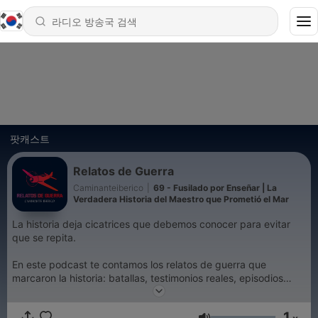
팟캐스트
Relatos de Guerra
Caminanteiberico
|
69 - Fusilado por Enseñar | La
Verdadera Historia del Maestro que Prometió el Mar
La historia deja cicatrices que debemos conocer para evitar
que se repita.
En este podcast te contamos los relatos de guerra que
marcaron la historia: batallas, testimonios reales, episodios
olvidados y voces silenciadas por el paso del tiempo.
1