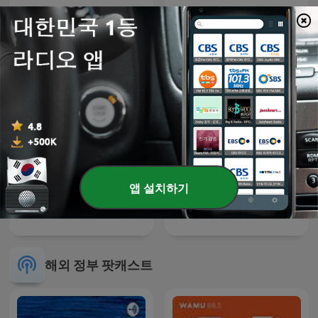
MERICS China Podcast
컬투! 심통사연
앱 설치하기
타이완 사회ㆍ문화ㆍ토크
노들방송
해외 정부 팟캐스트