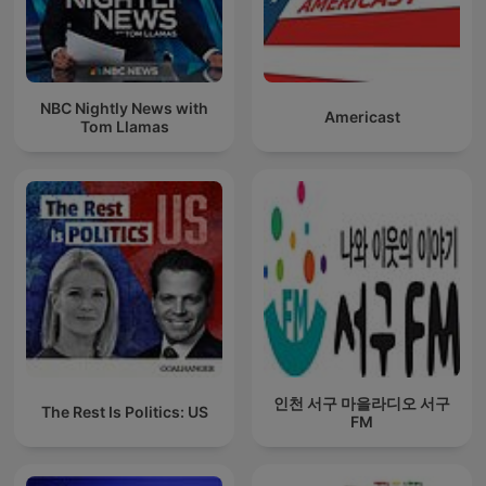
NBC Nightly News with
Americast
Tom Llamas
인천 서구 마을라디오 서구
The Rest Is Politics: US
FM