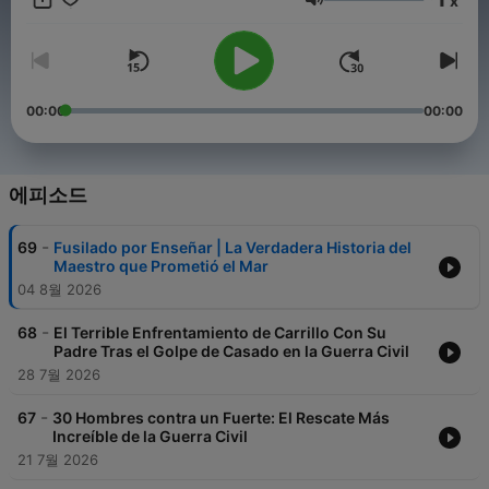
x
Con una narración envolvente y un enfoque humano, te
음량
acercamos a los conflictos que forjaron el mundo que
habitamos, sin ruido ni glorificación: solo memoria.
Si te apasiona entender la historia contada por sus
protagonistas, suscríbete, activa la campana y forma parte de
00:00
00:00
esta comunidad de caminantes conscientes.
Conviértete en un supporter de este podcast:
https://www.spreaker.com/podcast/relatos-de-guerra-
에피소드
-6731681/support
.
-
69
Fusilado por Enseñar | La Verdadera Historia del
Maestro que Prometió el Mar
04 8월 2026
-
68
El Terrible Enfrentamiento de Carrillo Con Su
Padre Tras el Golpe de Casado en la Guerra Civil
28 7월 2026
-
67
30 Hombres contra un Fuerte: El Rescate Más
Increíble de la Guerra Civil
21 7월 2026