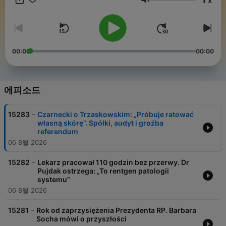
x
Wszystkie programy przygotowywane są przez nasz zespół
음량
dziennikarzy.
00:00
00:00
에피소드
-
15283
Czarnecki o Trzaskowskim: „Próbuje ratować
własną skórę”. Spółki, audyt i groźba
referendum
06 8월 2026
-
15282
Lekarz pracował 110 godzin bez przerwy. Dr
Pujdak ostrzega: „To rentgen patologii
systemu”
06 8월 2026
-
15281
Rok od zaprzysiężenia Prezydenta RP. Barbara
Socha mówi o przyszłości