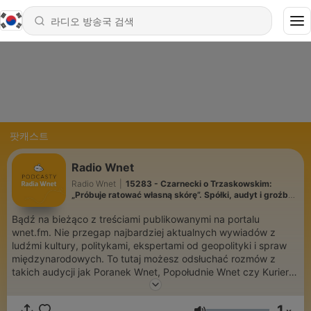
팟캐스트
Radio Wnet
Radio Wnet
|
15283 - Czarnecki o Trzaskowskim:
„Próbuje ratować własną skórę”. Spółki, audyt i groźba
referendum
Bądź na bieżąco z treściami publikowanymi na portalu
wnet.fm. Nie przegap najbardziej aktualnych wywiadów z
ludźmi kultury, politykami, ekspertami od geopolityki i spraw
międzynarodowych. To tutaj możesz odsłuchać rozmów z
takich audycji jak Poranek Wnet, Popołudnie Wnet czy Kurier w
Samo Południe. Zachęcamy też do słuchania Radia Wnet na
żywo! Słuchasz? Oglądasz? Wspieraj! zrzutka.pl/wnet
1