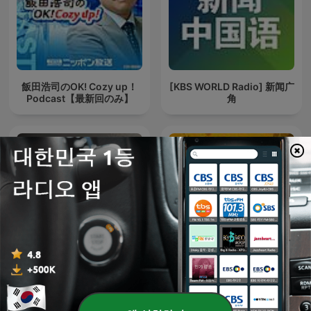
飯田浩司のOK! Cozy up！
[KBS WORLD Radio] 新闻广
Podcast【最新回のみ】
角
이정민의 정치인싸
성지영의 뉴스 바사삭