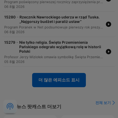
Program poświęcony pierwszej rocznicy zaprzysiężenia prezydenta Karola Nawrockiego. Rozmowa z Barbarą Sochą, doradcą prezydenta i byłą wiceminister rodziny i polityki społecznej, koncentruje się na ocenie minionego roku sprawowania urzędu oraz relacjach między Pałacem Prezydenckim a obecną koalicją rządzącą. Gość analizuje sytuację demograficzną Polski, wskazując na likwidację kluczowych programów prorodzinnych i zagrożenia wynikające z niekorzystnych zmian w piramidzie wieku. Dyskusja obejmuje również aspekty polityki zagranicznej prezydenta, dynamikę wewnętrznych przemian w partii Prawo i Sprawiedliwość oraz wyzwania związane z realizacją inicjatyw ustawodawczych w obliczu obecnego układu parlamentarnego.
06 8월 2026
-
15280
Rzecznik Nawrockiego uderza w rząd Tuska.
„Najgorszy budżet i paraliż ustaw”
Program Poranek w Net podsumowuje pierwszy rok prezydentury Karola Nawrockiego. Rozmowa z dr. Rafałem Leśkiewiczem, rzecznikiem prasowym prezydenta, skupia się na ocenie działań głowy państwa, relacjach z rządem Donalda Tuska oraz trudnościach wynikających z kohabitacji. Gość programu odnosi się do liczby wetowanych ustaw, broni polityki prezydenta jako strażnika konstytucji i zaprasza na uroczyste wydarzenie przed Pałacem Prezydenckim. W rozmowie poruszono również kwestie finansowania obchodów oraz sondaży poparcia dla urzędującego prezydenta.
06 8월 2026
-
15279
Nie tylko religia. Święto Przemienienia
Pańskiego odegrało wyjątkową rolę w historii
Polski
Profesor Jerzy Miziołek omawia symbolikę Święta Przemienienia Pańskiego w malarstwie oraz jego związek z historią Polski, szczególnie z fundacjami Jana III Sobieskiego. Rozważa on podwójny wymiar transfiguracji: jako przemianę losów politycznych kraju oraz jako duchowe przebóstwienie człowieka. Segment ten skupia się na ikonografii i teologicznej głębi święta, przywołując przykłady z polskiego i światowego dziedzictwa artystycznego. Rozmówca omawia symbolikę światła w dziełach Rafaela, Michała Anioła oraz Jerzego Nowosielskiego, łącząc te motywy z historię Polski.
05 8월 2026
더 많은 에피소드 표시
전체 보기
뉴스 팟캐스트 더보기