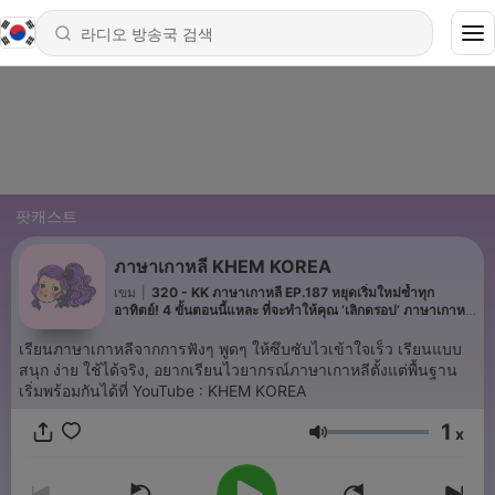
팟캐스트
ภาษาเกาหลี KHEM KOREA
เขม
|
320 - KK ภาษาเกาหลี EP.187 หยุดเริ่มใหม่ซ้ำทุก
อาทิตย์! 4 ขั้นตอนนี้แหละ ที่จะทำให้คุณ ‘เลิกดรอป’ ภาษาเกาหลี
ค่ะ
เรียนภาษาเกาหลีจากการฟังๆ พูดๆ ให้ซึบซับไวเข้าใจเร็ว เรียนแบบ
สนุก ง่าย ใช้ได้จริง, อยากเรียนไวยากรณ์ภาษาเกาหลีตั้งแต่พื้นฐาน
เริ่มพร้อมกันได้ที่ YouTube : KHEM KOREA
1
x
음량