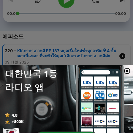
00:00
00:00
에피소드
-
320
KK ภาษาเกาหลี EP.187 หยุดเริ่มใหม่ซ้ำทุกอาทิตย์! 4 ขั้น
ตอนนี้แหละ ที่จะทำให้คุณ ‘เลิกดรอป’ ภาษาเกาหลีค่ะ
09 11월 2025
-
319
KK ภาษาเกาหลี EP.186 🗣️ พูดเกาหลีแบบไหนให้ถูกใจ!
40 คำเทียบสุภาพ vs. ไ
20 9월 2025
-
318
KK ภาษาเกาหลี EP.185 💬 45 ประโยคสั้นๆ ที่ใช้บ่อย
ที่สุดในชีวิตประจำวัน
17 9월 2025
-
317
KK ภาษาเกาหลี EP.184 🛻 ถาม-ตอบเกาหลี ฟังยาว พูด
ตามสนุกมาก
13 9월 2025