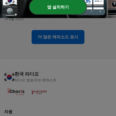
앱 설치하기
-
316
KK ภาษาเกาหลี EP.183 🖋️ แต่งประโยคไม่เก่ง ให้เริ่ม
จากคำวิเศษณ์ก่อน
10 9월 2025
더 많은 에피소드 표시
한국 라디오
라디오 방송국과 팟캐스트
자원