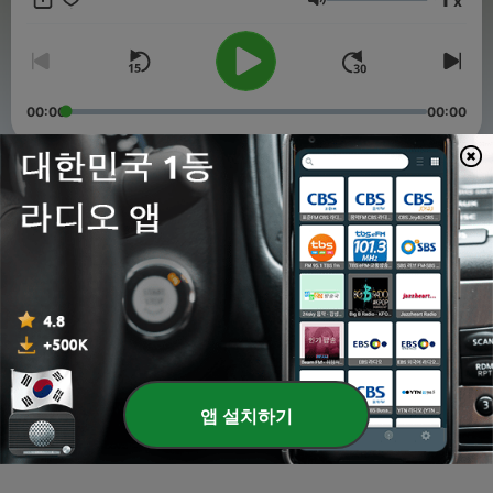
x
음량
00:00
00:00
에피소드
-
3
As músicas mais ouvidas no mundo, na última
semana
20 7월 2023
-
2
Os maiores hits de artistas no cartaz do Super Bock
Super Rock
13 7월 2023
앱 설치하기
-
1
As músicas mais usadas no TikTok em Portugal
14 6월 2023