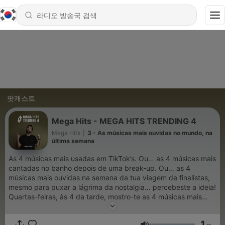
팟캐스트
Mega Hits - MEGA HITS TRENDING 4
Mega Hits
|
3 - As músicas mais ouvidas no mundo, na
última semana
As 4 músicas mais usadas em TikTok’s. Ou… as 4 músicas mais
cantadas no banho depois de uma break-up. Ou… as 4
músicas mais ouvidas na semana da tua viagem de finalistas,
mesmo para puxar a lágrima da nostalgia… percebeste a ideia!
Quartas-feiras, às 4 da tarde, mostro-te as 4 músicas mais
trendy, seja qual for a categoria, no MEGA HITS TRENDING 4.
1