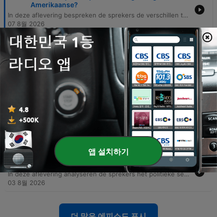
Amerikaanse?
In deze aflevering bespreken de sprekers de verschillen tussen Europese en Amerikaanse steden, met een focus op de historische waarde van stadsmuren en de impact van de auto op stedelijke ruimtelijkheid. Er wordt kritiek geuit op de architectuur in Almere en de verwaarlozing van bepaalde stadscentra zoals Utrecht en Heerlen, waarbij ook sociale problematiek zoals dakloosheid aan bod komt. Daarnaast wordt ingegaan op wat een stadscentrum gezellig maakt, waarbij historische architectuur en beperkingen op terrasjes als cruciaal worden beschouwd. De discussie omvat tevens de culturele impact van de DDR-tijd in Duitsland en de complexiteit van het behouden van historisch erfgoed tegenover modernisme.
07 8월 2026
-
1240
Poetin kan niet winnen… dus gebeurt dit nu
In deze aflevering deelt Maarten nostalgische herinneringen aan zijn jeugd en reflecteert hij op het verschil tussen de innerlijke en uiterlijke zelf. De gesprekken verschuiven vervolgens naar diverse maatschappelijke thema's, waaronder de geopolitieke situatie in Oekraïne, de rol van Trump en de toekomst van kernenergie. Daarnaast worden onderwerpen als kunst, geschiedschrijving en de bouw van de piramides besproken. De aflevering sluit af met een analyse van de invloed van internet op politiek extremisme, de betrouwbaarheid van peilingen en een korte reflectie op het dagritme.
06 8월 2026
-
1239
De waarheid over Trump en de Ceuta-crisis
In deze aflevering bespreken de sprekers de geopolitieke spanningen rond Ceuta en hoe migratie door Marokko als politiek pressiemiddel wordt ingezet. Daarnaast wordt er kritisch gekeken naar de fascinatie voor criminaliteit in de media, de economische impact van immigratie en de politieke reacties op zichtbare migratiestromen. Verder wordt er gereflecteerd op televisieclichés en bekende series zoals The Crown en De Sopranos. Het gesprek behandelt ook de verschillen tussen de Belgische en Nederlandse versies van De Slimste Mens, evenals persoonlijke ervaringen in Duitsland en het ontkrachten van complottheorieën rondom politieke figuren.
05 8월 2026
-
1238
Hoe migratie Europa uit elkaar drijft
In deze aflevering deelt de host persoonlijke gewoontes, van zijn liefde voor Texel tot zijn dagelijkse ritme in Utrecht. De gesprekken verschuiven vervolgens naar diepere thema's, zoals de historische context en het verdwijnen van pejoratieve termen. Daarnaast bespreken de sprekers migratiecijfers in Nederland en de herkomst van bepaalde woorden. Ook wordt er ingegaan op een nieuwe tv-promotie over Europa en de uitdagingen waar het continent voor staat, waaronder de dreiging van populisme.
04 8월 2026
앱 설치하기
-
1237
In het brein van een Trump-kiezer
In deze aflevering analyseren de sprekers het politieke sentiment in Amerika en de opkomst van populistische leiders zoals Trump en Berlusconi. Er wordt gekeken naar hoe nostalgie, economische ongelijkheid en een gebrek aan vertrouwen in de overheid mensen vatbaar maken voor manipulatie door charismatische figuren. Daarnaast bespreken de sprekers politieke polarisatie, de invloed van angst voor verandering en het fenomeen van 'kletsmajoors' in de politiek. De discussie breidt zich uit naar de impact van AI op de arbeidsmarkt en de subjectiviteit van nieuwsconsumptie.
03 8월 2026
더 많은 에피소드 표시