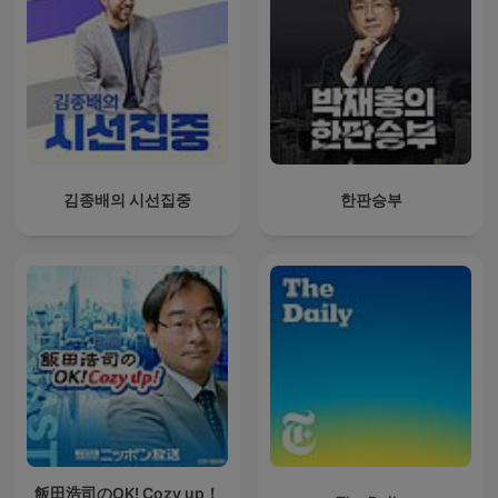
김종배의 시선집중
한판승부
飯田浩司のOK! Cozy up！