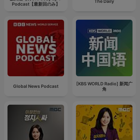
The Daily
Podcast【最新回のみ】
[KBS WORLD Radio] 新闻广
Global News Podcast
角