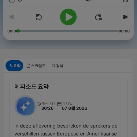
x
wel meevalt. De grootste en best beluisterde nieuwspodcast
음량
van Nederland. Volg deze podcast en merk binnen een week
hoeveel rust en overzicht dat oplevert.
00:00
00:00
요약
스크립트
검색
에피소드 요약
재생 시간
게시일
30:26
07 8월 2026
In deze aflevering bespreken de sprekers de
verschillen tussen Europese en Amerikaanse