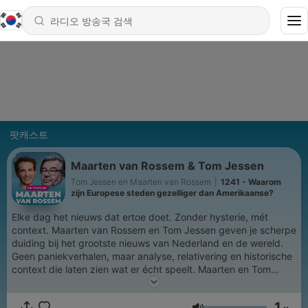
팟캐스트
Maarten van Rossem & Tom Jessen
Tom Jessen en Maarten van Rossem
|
1241 - Waarom
zijn Europese steden gezelliger dan Amerikaanse?
Elke dag het nieuws dat ertoe doet. Zonder hysterie, mét
context. Maarten van Rossem en Tom Jessen geven je scherpe
duiding bij het grootste nieuws van Nederland en de wereld.
Geen paniekverhalen, maar analyse, relativering en historische
context die laten zien wat er écht speelt. Maarten en Tom
plaatsen het nieuws in perspectief. Vaak met droge humor, en
regelmatig met de geruststellende conclusie dat het allemaal
1