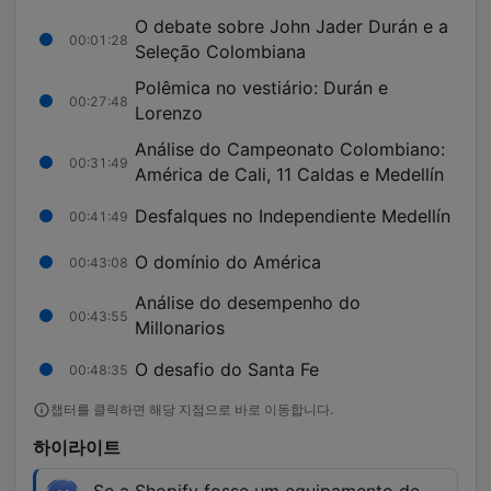
O debate sobre John Jader Durán e a
00:01:28
Seleção Colombiana
Polêmica no vestiário: Durán e
00:27:48
Lorenzo
Análise do Campeonato Colombiano:
00:31:49
América de Cali, 11 Caldas e Medellín
Desfalques no Independiente Medellín
00:41:49
O domínio do América
00:43:08
Análise do desempenho do
00:43:55
Millonarios
O desafio do Santa Fe
00:48:35
챕터를 클릭하면 해당 지점으로 바로 이동합니다.
하이라이트