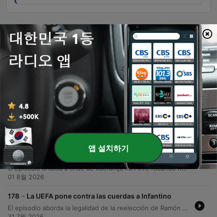
에피소드
-
181
¿Merece Jhon Durán volver a la Selección
Colombia?
O episódio inicia com depoimentos de empreendedoras sobre o impacto da plataforma Shopify em seus negócios. Em seguida, o debate central concentra-se na polêmica convocação do jogador John Jader Durán para a seleção colombiana, pesando seu desempenho técnico contra questões disciplinares e possíveis conflitos no vestiário. A análise prossegue com o panorama do futebol colombiano, discutindo incidentes envolvendo os jogadores Durán e Lorenzo, além de avaliar o desempenho de clubes como América de Cali, 11 Caldas, Medellín, Millonarios e Santa Fe, abordando desde liderança e força tática até desfalques por lesão.
07 8월 2026
-
180
"Yo no invertiría en el fútbol colombiano" Campo
Elías Terán Jr.
Este episódio aborda a gestão dos direitos de transmissão e a necessidade de reformas no futebol colombiano, discutindo propostas para aumentar o valor da liga através da redução do número de equipes e melhoria da competitividade. O debate explora os impactos do modelo de investimento, a importância da infraestrutura dos estádios e os desafios da segurança pública em eventos esportivos. A conversa também analisa o desempenho recente de clubes como Millonarios, Tolima e Atlético Nacional, focando em questões táticas, decisões de arbitragem e a gestão de elencos. São discutidos ainda os impactos do uso de arenas para outros eventos e a responsabilidade dos líderes de torcidas organizadas na manutenção da ordem nos estádios.
04 8월 2026
앱 설치하기
-
179
Infantino renunciará antes de la elección del
2027
O episódio analisa a crise de liderança na FIFA, focando na rejeição da proposta de Gianni Infantino e as tensões políticas entre a UEFA e a FIFA, que podem resultar em um conflito de poder entre as confederações. O debate explora o impacto da má comunicação institucional e os possíveis candidatos para a presidência em 2027. A discussão estende-se ao cenário do futebol sul-americano, abordando polêmicas de arbitragem envolvendo Wilmar Roldán e Paredes, disputas contratuais no América de Cali e análises sobre o desempenho de jogadores como Álvaro Montero. O programa também avalia as condições de estádios e os desafios enfrentados por técnicos como Chacho Coudet.
01 8월 2026
-
178
La UEFA pone contra las cuerdas a Infantino
El episodio aborda la legalidad de la reelección de Ramón Jesurún en la Federación Colombiana de Fútbol tras el aval del Ministerio del Deporte, y analiza las tensiones entre la FIFA y la UEFA por la comercialización privada de derechos. Se debate sobre la creciente influencia económica en el fútbol y los riesgos de la mercantilización del deporte. Asimismo, se discute la viabilidad logística de organizar mundiales en Sudamérica frente al aumento exponencial de costos globales. Finalmente, el panel analiza el poder político de Gianni Infantino y evalúa el desempeño deportivo local, centrándose en la eliminación del Junior de Barranquilla.
31 7월 2026