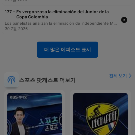
-
177
Es vergonzosa la eliminación del Junior de la
Copa Colombia
Los panelistas analizan la eliminación de Independiente Medellín en la Copa Sudamericana ante Vasco da Gama, debatiendo sobre el bajo nivel del equipo y las polémicas arbitrales. También se examina la situación financiera del fútbol colombiano, centrándose en la asamblea de la DIMAYOR, la nueva distribución de los derechos de televisión y las propuestas para incentivar el mérito deportivo. El episodio también explora el futuro profesional de Falcao García y su posible rol como asistente técnico de la Selección Colombia. Finalmente, se debate sobre el perfil ideal para el cuerpo técnico nacional y se analizan las declaraciones de Jefferson Lerma sobre la mentalidad del jugador colombiano.
30 7월 2026
더 많은 에피소드 표시
전체 보기
스포츠 팟캐스트 더보기