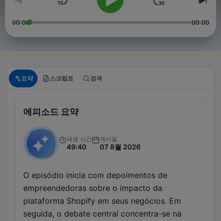
00:00
00:00
요약
스크립트
검색
에피소드 요약
재생 시간
게시일
49:40
07 8월 2026
O episódio inicia com depoimentos de
empreendedoras sobre o impacto da
plataforma Shopify em seus negócios. Em
seguida, o debate central concentra-se na