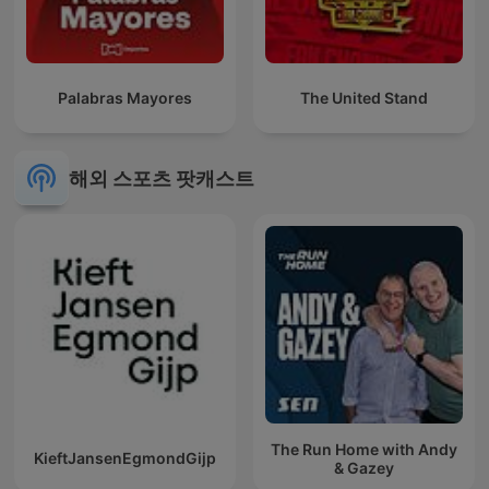
Palabras Mayores
The United Stand
해외 스포츠 팟캐스트
The Run Home with Andy
KieftJansenEgmondGijp
& Gazey