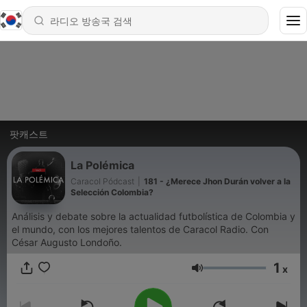
팟캐스트
La Polémica
Caracol Pódcast
|
181 - ¿Merece Jhon Durán volver a la
Selección Colombia?
Análisis y debate sobre la actualidad futbolística de Colombia y
el mundo, con los mejores talentos de Caracol Radio. Con
César Augusto Londoño.
1
x
음량