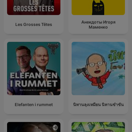
Анекдоты Игоря
Les Grosses Têtes
Маменко
Elefanten i rummet
นิทานลุงเหมียน นิทานขำขัน