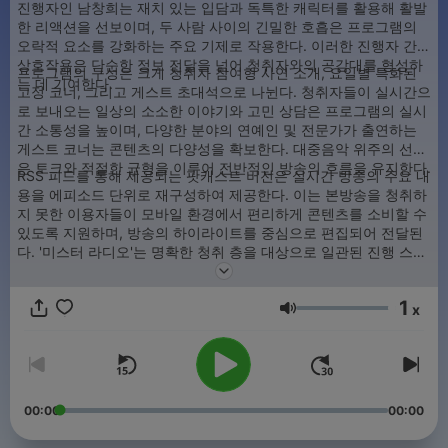
진행자인 남창희는 재치 있는 입담과 독특한 캐릭터를 활용해 활발
한 리액션을 선보이며, 두 사람 사이의 긴밀한 호흡은 프로그램의
오락적 요소를 강화하는 주요 기제로 작용한다. 이러한 진행자 간의
상호작용은 단순한 정보 전달을 넘어 청취자와의 공감대를 형성하
프로그램의 구성은 크게 청취자 참여형 사연 소개, 요일별 특화된
는 데 기여한다.
고정 코너, 그리고 게스트 초대석으로 나뉜다. 청취자들이 실시간으
로 보내오는 일상의 소소한 이야기와 고민 상담은 프로그램의 실시
간 소통성을 높이며, 다양한 분야의 연예인 및 전문가가 출연하는
게스트 코너는 콘텐츠의 다양성을 확보한다. 대중음악 위주의 선곡
은 토크와 적절한 균형을 이루어 전반적인 방송의 흐름을 유지한다.
RSS 피드를 통해 제공되는 팟캐스트 버전은 실시간 방송의 주요 내
용을 에피소드 단위로 재구성하여 제공한다. 이는 본방송을 청취하
지 못한 이용자들이 모바일 환경에서 편리하게 콘텐츠를 소비할 수
있도록 지원하며, 방송의 하이라이트를 중심으로 편집되어 전달된
다. '미스터 라디오'는 명확한 청취 층을 대상으로 일관된 진행 스타
일을 고수하며 KBS 라디오의 대표적인 오후 시간대 엔터테인먼트
콘텐츠로서 기능하고 있다.
1
x
음량
00:00
00:00