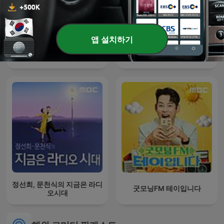
앱 설치하기
大久保佳代子とらぶぶら
박준형, 박영진의 2시 만세
LOVE
정선희, 문천식의 지금은 라디
굿모닝FM 테이입니다
오시대