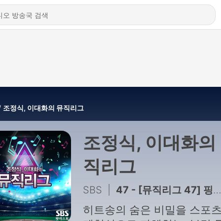
조정식, 이대화의 뮤직리그
조정식, 이대화의
직리그
SBS
|
47 - [뮤직리그 47] 핑클 '내 남자친구에게'
히트송의 숨은 비밀을 스포츠