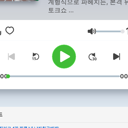
계형식으로 파헤치는, 본격 
토크쇼
(캐스터 조정식, 음악해설가
화)
음량
:00
00
드