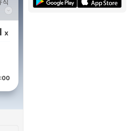
뮤직
 이대
1
x
:00