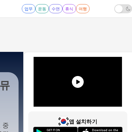
업무
운동
수면
휴식
여행
 뮤
앱 설치하기
 중