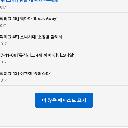
직리그 47] 핑클 '내 남자친구에게'
2017
직리그 46] 빅마마 'Break Away'
2017
직리그 45] 소녀시대 '소원을 말해봐'
2017
17-11-06 [뮤직리그 44] 싸이 '강남스타일'
2017
직리그 43] 이한철 '슈퍼스타'
2017
더 많은 에피소드 표시