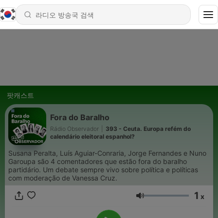
팟캐스트
Fora do Baralho
Rádio Observador
|
393 - Ceuta. Europa refém do
calendário eleitoral espanhol?
Susana Peralta, Luís Aguiar-Conraria, Jorge Fernandes e Nuno
Garoupa são 4 comentadores que estão fora do baralho
partidário. Um debate sempre vivo sobre política e políticas
com moderação de Vanessa Cruz.
1
x
음량