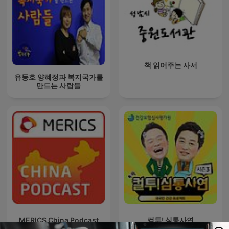
책 읽어주는 사서
유동호 양혜정과 복지국가를
만드는 사람들
MERICS China Podcast
컬투! 심통사연