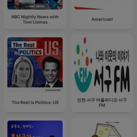
NBC Nightly News with
Americast
Tom Llamas
인천 서구 마을라디오 서구
The Rest Is Politics: US
FM