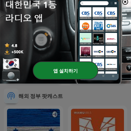
앱 설치하기
타이완 사회ㆍ문화ㆍ토크
노들방송
해외 정부 팟캐스트