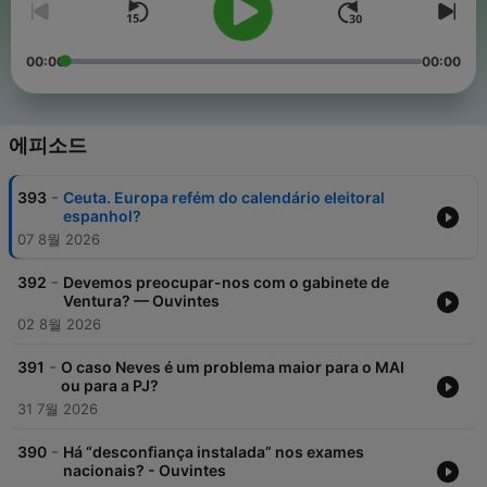
00:00
00:00
에피소드
-
393
Ceuta. Europa refém do calendário eleitoral
espanhol?
07 8월 2026
-
392
Devemos preocupar-nos com o gabinete de
Ventura? — Ouvintes
02 8월 2026
-
391
O caso Neves é um problema maior para o MAI
ou para a PJ?
31 7월 2026
-
390
Há “desconfiança instalada” nos exames
nacionais? - Ouvintes