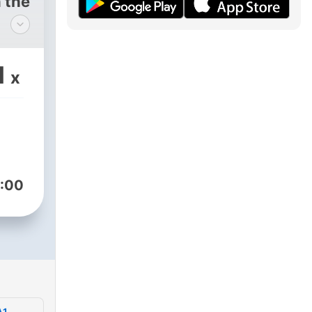
 the
1
x
:00
A1