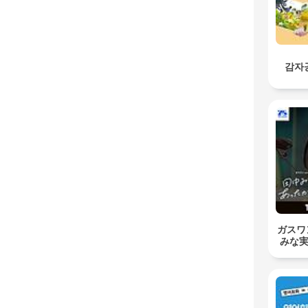
감자
ガスワン
みな実