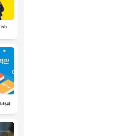
lish
 문학관