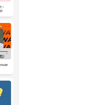
1 -
01
nnuar