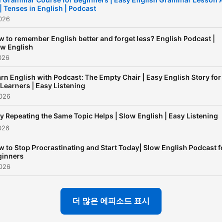
| Tenses in English | Podcast
026
 to remember English better and forget less? English Podcast |
ow English
026
rn English with Podcast: The Empty Chair | Easy English Story for
Learners | Easy Listening
026
 Repeating the Same Topic Helps | Slow English | Easy Listening
026
 to Stop Procrastinating and Start Today| Slow English Podcast f
ginners
026
더 많은 에피소드 표시