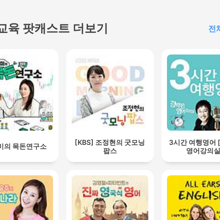
교육 팟캐스트 더보기
전
[KBS] 조정현의 굿모닝
3시간 여행영어 
미의 목돈연구소
팝스
영어강의실