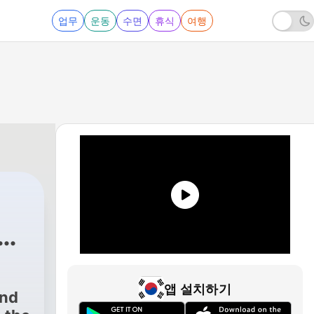
업무
운동
수면
휴식
여행
앱 설치하기
and