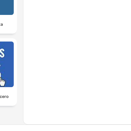
za
 cero