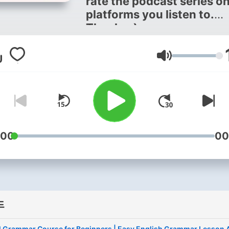
rate the podcast series on
platforms you listen to.
Thanks :)
음량
:00
00
드
l Grammar Course for Beginners | Easy English Grammar Lesson 