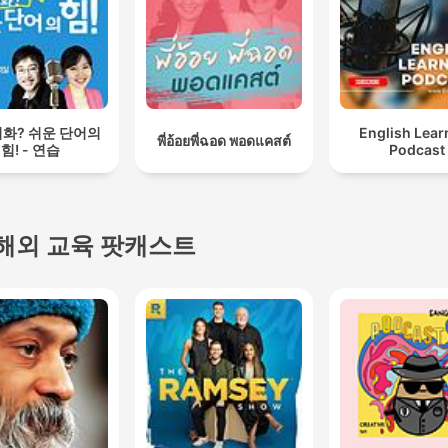
화? 쉬운 단어의
English Lear
พี่อ้อยพี่ฉอด พอดแคสต์
힘! - 연습
Podcast
해외 교육 팟캐스트