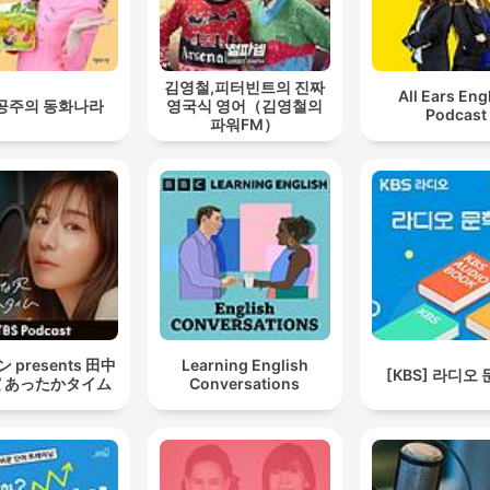
김영철,피터빈트의 진짜
All Ears Eng
공주의 동화나라
영국식 영어（김영철의
Podcast
파워FM）
 presents 田中
Learning English
[KBS] 라디오
 あったかタイム
Conversations