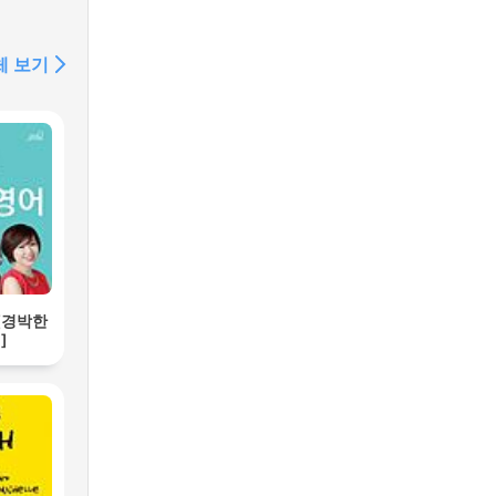
체 보기
[경박한
]