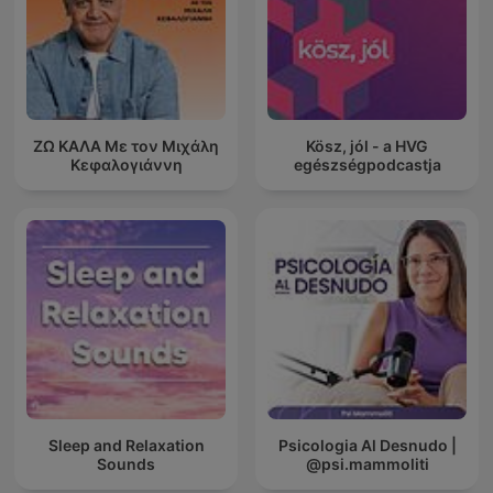
ΖΩ ΚΑΛΑ Με τον Μιχάλη
Kösz, jól - a HVG
Κεφαλογιάννη
egészségpodcastja
Sleep and Relaxation
Psicologia Al Desnudo |
Sounds
@psi.mammoliti