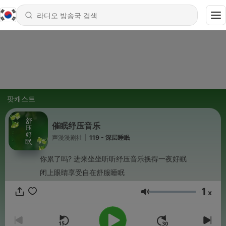
팟캐스트
催眠纾压音乐
声漫漫剧社
|
119 - 深层睡眠
你累了吗? 进来坐坐听听纾压音乐换得一夜好眠
闭上眼睛享受自在舒服睡眠
1
x
음량