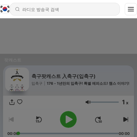
팟캐스트
축구팟캐스트 入축구(입축구)
입축구
|
176 - 1년만의 입축구! 특별 에피소드! 챔스 이야기!
1
x
음량
00:00
00:00