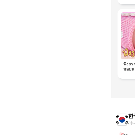
ฟังธร
ชอบนอ
한
라