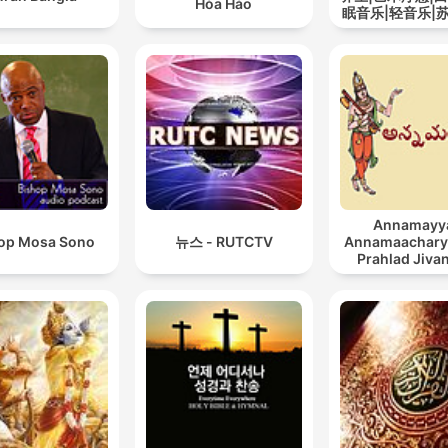
Hòa Hảo
眠音乐|轻音乐|
道
Annamayy
op Mosa Sono
뉴스 - RUTCTV
Annamaachary
Prahlad Jiva