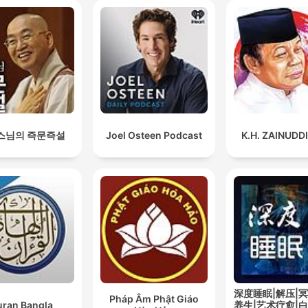
스님의 즉문즉설
Joel Osteen Podcast
K.H. ZAINUDD
深度睡眠|解压|冥
Pháp Âm Phật Giáo
ran Bangla
养生|艺术疗愈|白