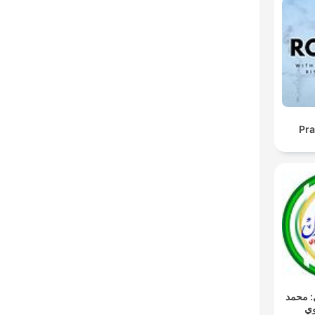
Pra
ـل: محمد
وي