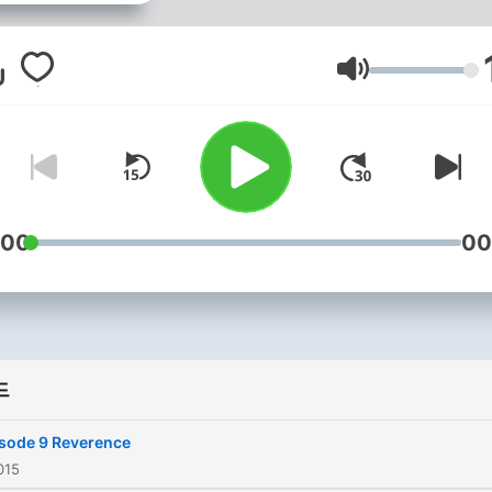
are discussed.
음량
:00
00
드
sode 9 Reverence
015