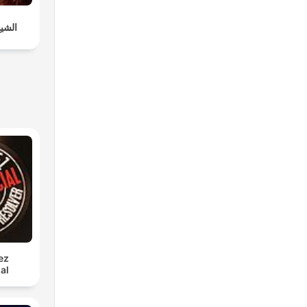
الشي
ez
al