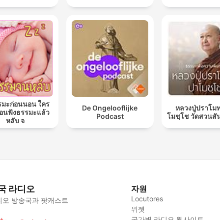
รมะก่อนนอน ใคร
De Ongelooflijke
หลวงปู่ปราโมท
นฟังธรรมะแล้ว
Podcast
โมชฺโช วัดสวนสั
หลับ จ
국 라디오
자원
Locutores
디오 방송국과 팟캐스트
위젯
국가별 라디오 웹사이트