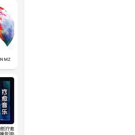
IN MZ
想|疗愈
噪音|助