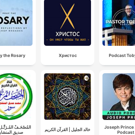
y the Rosary
Христос
Podcast Toby
المُصْحَـفْ المُـرَتَّ
Joseph Prince
خالد الجليل | القرآن الكريم
صديق المنشا
Podcast