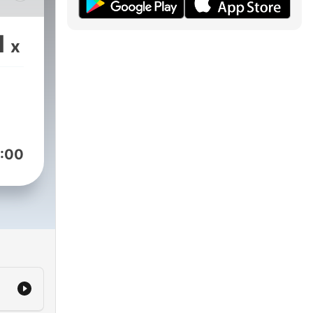
1
x
:00