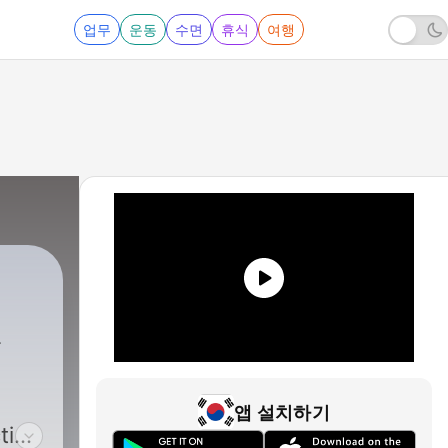
업무
운동
수면
휴식
여행
앱 설치하기
tice