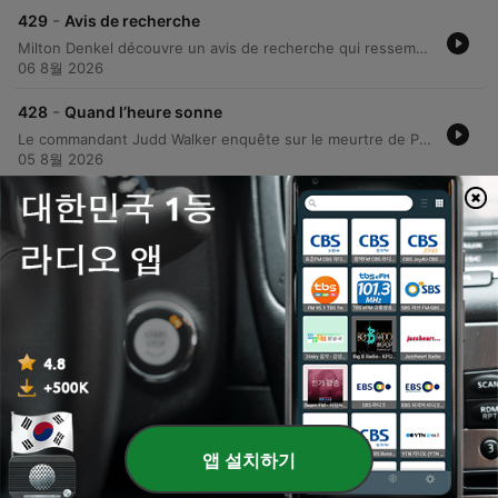
-
429
Avis de recherche
Milton Denkel découvre un avis de recherche qui ressemble étrangement au sien, réalisant qu'il s'agit de son cousin Gérard, un criminel recherché. Après avoir perdu son emploi au motel, Milton décide de partir pour Stamford avec un revolver afin de retrouver son ancien amour, Milti Davis. Dans un bar sordide, Milton est confronté à une femme qui le prend pour Gérard et lui révèle que son identité semble avoir été effacée par une mise en scène macabre. Face à la disparition de son propre nom, Milton décide de quitter les lieux pour entamer une nouvelle vie.
06 8월 2026
-
428
Quand l’heure sonne
Le commandant Judd Walker enquête sur le meurtre de Peter Russell, un vieil homme retrouvé assassiné dans son bungalow. Après avoir découvert une empreinte de chaussure et confronté les héritiers, Judd utilise une manipulation de l'heure d'une pendule pour briser l'alibi de Duane Fischer. Lors d'un interrogatoire tendu, le sergent Judd démontre que le mécanisme de sonnerie a trahi la tentative de falsification du suspect. Acculé par les preuves matérielles et la faille technique, Fischer finit par avouer avoir étranglé son oncle lors d'une dispute.
05 8월 2026
-
427
Adieu mémoire
Robert Ballard, souffrant d'amnésie, tente de retrouver son identité et sa fortune sous la surveillance de son homme d'affaires, Martin. Après découvrir que son valet Francis détient un secret compromettant sur un meurtre passé, Robert met en place un plan machiavélique pour éliminer le témoin. Le récit suit l'empoisonnement de Francis et la tentative de fuite du narrateur, interrompue par un contrôle de police. La découverte d'une lettre de rupture de sa femme Sophie provoque alors le retour soudain de sa mémoire, révélant une machination complexe impliquant chantage et manipulation.
04 8월 2026
-
426
Comme une autre vie
L'histoire suit Howard Jordan, un homme qui mène une double vie sous l'identité de Dan Baker pour échapper à la routine de son mariage. Après avoir découvert que sa femme Caroline a un amant, il sombre dans une rage meurtrière et décide de planifier sa vengeance. Howard utilise sa fausse identité pour attirer Caroline dans un appartement afin de l'étrangler. Il tente ensuite de détourner les soupçons en appelant la police pour signaler sa disparition, mais l'enquête finit par révéler le corps et confronter Howard à sa propre mise en scène.
03 8월 2026
더 많은 에피소드 표시
앱 설치하기