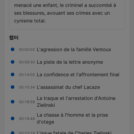
menacé une enfant, le criminel a succombé à
ses blessures, avouant ses crimes avec un
cynisme total.
챕터
L'agression de la famille Ventoux
00:00:00
La piste de la lettre anonyme
00:09:30
La confidence et l'affrontement final
00:14:05
L'assassinat du chef Lacaze
00:15:34
La traque et l'arrestation d'Antoine
00:18:58
Zielinski
La chasse à l'homme et la prise
00:19:48
d'otage
L'issue fatale de Charles Zielinski
00:23:28