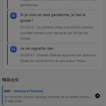
gendarmes.
Si je vois un seul gendarme, je tue la
gosse !
00:23:12 · Le criminel utilise une enfant comme
bouclier humain pour menacer les forces de
l'ordre.
Je ne regrette rien.
00:24:41 · Charles Zielinski exprime son absence
totale de remords lors de ses aveux finaux.
에피소드
-
430
Chasse à l’homme
Cet épisode retrace l'attaque violente de la famille Ventoux par deux hommes armés, un crime qui a coûté la vie au patriarche Paul Ventoux et entraîné le vol d'un coffre-fort. Malgré une enquête complexe marquée par des pistes anonymes, la résolution du mystère est liée à l'identification de Charles Zielinski. La traque de Zielinski s'est achevée dans le sang, débutant par l'assassinat du chef Lacaze lors d'une interpellation et se terminant par une prise d'otage. Après avoir menacé une enfant, le criminel a succombé à ses blessures, avouant ses crimes avec un cynisme total.
07 8월 2026