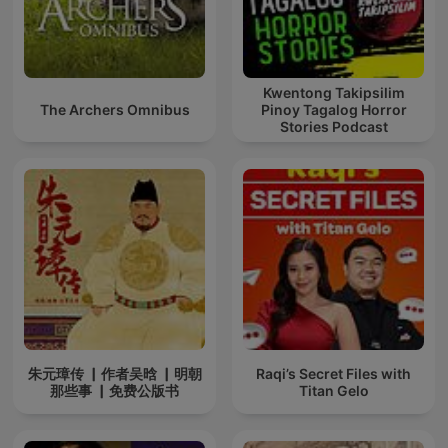
Kwentong Takipsilim
The Archers Omnibus
Pinoy Tagalog Horror
Stories Podcast
朱元璋传 ▏作者吴晗 ▏明朝
Raqi’s Secret Files with
那些事 ▏免费公版书
Titan Gelo