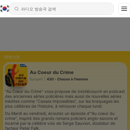
팟캐스트
Au Coeur du Crime
Europe1
|
430 - Chasse à l’homme
"Au Cœur du Crime" vous propose de (re)découvrir en podcast
des anciennes séries policières mais aussi de nouvelles séries
inédites comme "Casses Impossibles", sur les braquages les
plus célèbres de l'histoire, à retrouver chaque lundi.
Du Mardi au vendredi, écoutez un épisode d'"Au coeur du
crime", inspiré des grands romans policiers anglo-saxons et
incarné par la célèbre voix de Serge Sauvion, doubleur de
l’acteur Peter Falk.