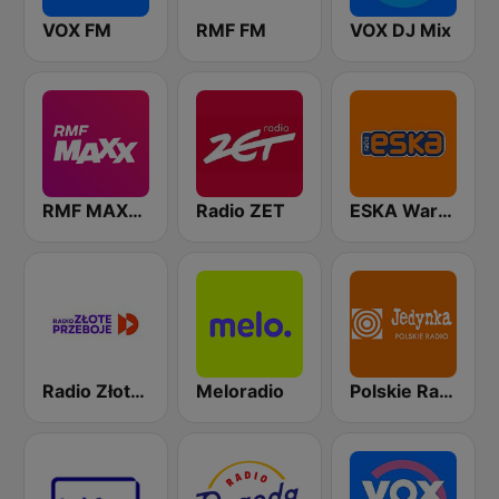
VOX FM
RMF FM
VOX DJ Mix
RMF MAXXX
Radio ZET
ESKA Warszawa
Radio Złote Przeboje
Meloradio
Polskie Radio Program I (PR1) Jedynka