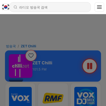
방송국
ZET Chilli
ZET Chilli
101.5 FM