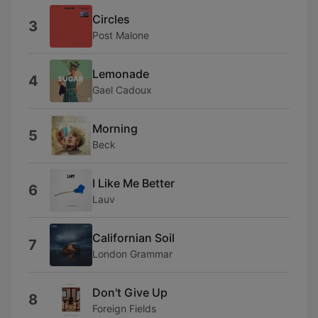
Circles
3
Post Malone
Lemonade
4
Gael Cadoux
Morning
5
Beck
I Like Me Better
6
Lauv
Californian Soil
7
London Grammar
Don't Give Up
8
Foreign Fields