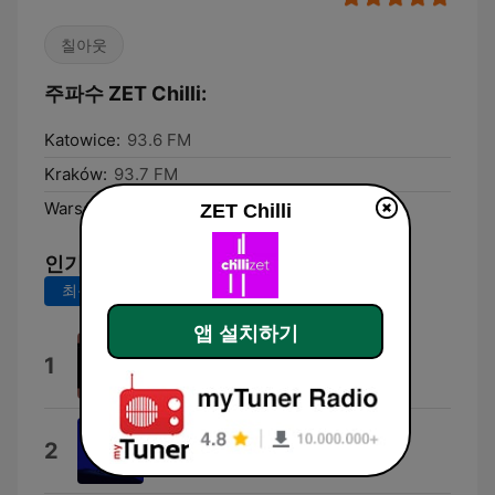
칠아웃
주파수 ZET Chilli:
Katowice:
93.6 FM
Kraków:
93.7 FM
Warsaw:
101.5 FM
ZET Chilli
인기 곡
최근 7일
최근 30일
앱 설치하기
Une hirondelle
1
Stéphane Océane
Tilted
2
Christine and the Queens