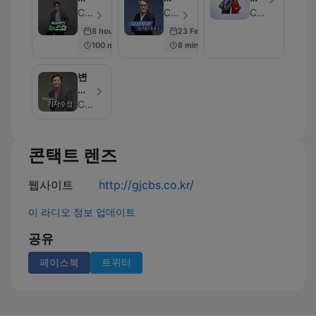
성
사
영
CBS - 에피소드 1022
CBS - 에피소드 871
CBS
태
자
동
8 hours ago
23 Feb 2023
의
키
CBS]
100 min
8 min
뉴
정
오
스
관
해
쇼
용
피
변
입
데
상
니
이
욱
CBS
다
기
자
수
콘택트 렌즈
첩
[김
현
웹사이트
http://gjcbs.co.kr/
정
의
이 라디오 정보 업데이트
뉴
스
공유
쇼
2
페이스북
트위터
부]