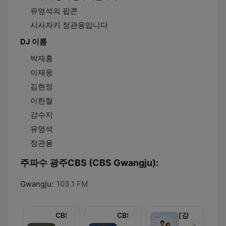
유영석의 팝콘
시사자키 정관용입니다
DJ 이름
박재홍
이재웅
김현정
이한철
강수지
유영석
정관용
주파수 광주CBS (CBS Gwangju):
Gwangju:
103.1 FM
CBS
CBS
[강
박
시
원