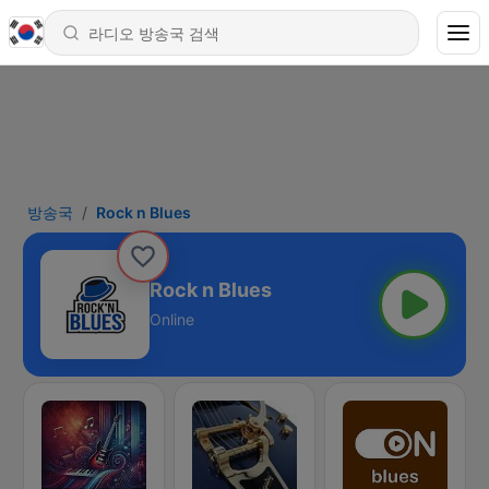
방송국
Rock n Blues
Rock n Blues
Online