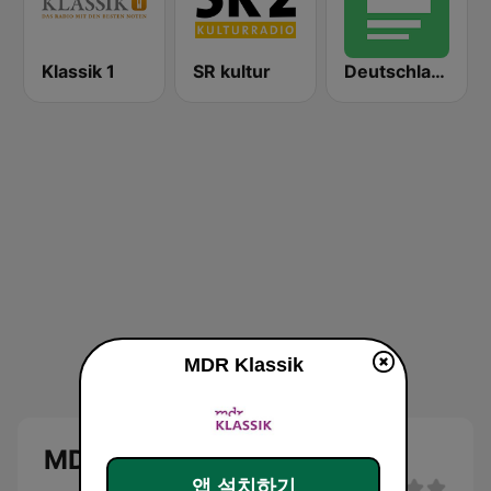
Klassik 1
SR kultur
Deutschlandfunk Nova
MDR Klassik
MDR Klassik
앱 설치하기