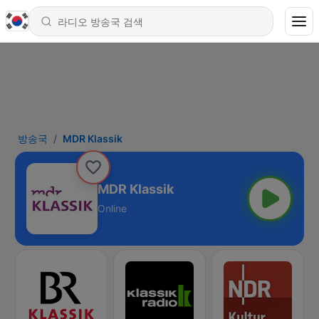
방송국
MDR Klassik
MDR Klassik
Online