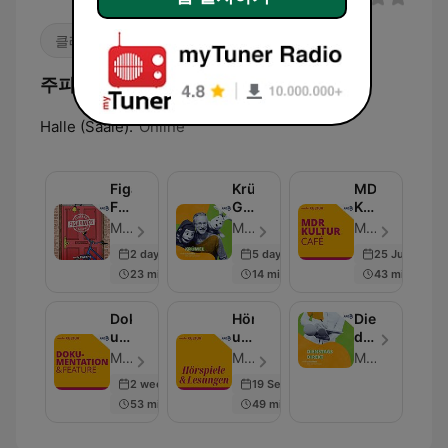
클래식
주파수 MDR Klassik:
Halle (Saale):
Online
Figarinos
Krümel-
MDR
Fahrradladen
Geschichten
KULTUR
-
von
Café
Mitteldeutscher Rundfunk - 에피소드 452
Mitteldeutscher Rundfunk - 에피소드 250
Mitteldeutscher Rundfunk - 에피소드 28
Der
MDR
2 days ago
5 days ago
25 Jun 2026
MDR
SACHSEN
23 min
14 min
43 min
Tweens
Hörspiel-
Podcast
Dokumentation
Hörspiele
Dienstags
für
und
und
direkt
Kinder
Feature
Lesungen
von
Mitteldeutscher Rundfunk - 에피소드 70
Mitteldeutscher Rundfunk - 에피소드 229
Mitteldeutscher Rundfunk
bei
MDR
2 weeks ago
19 Sep 2025
MDR
SACHSEN
53 min
49 min
KULTUR