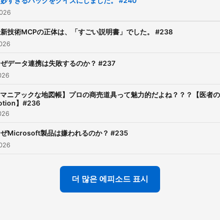
妙すぎるハックをクイズにしました。 #240
026
新技術MCPの正体は、「すごい説明書」でした。 #238
026
ぜデータ連携は失敗するのか？ #237
026
マニアックな地図帳】プロの商売道具って魅力的だよね？？？【医者の
otion】#236
026
ぜMicrosoft製品は嫌われるのか？ #235
026
더 많은 에피소드 표시