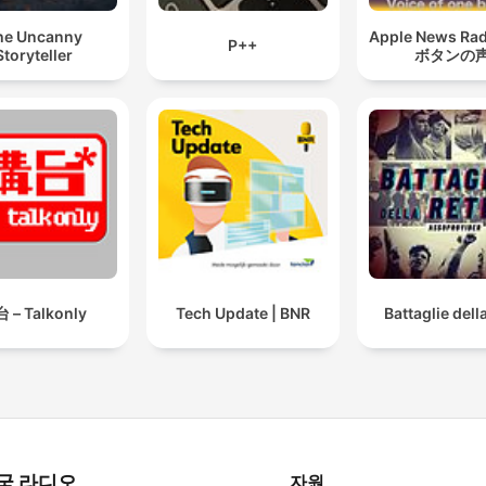
he Uncanny
Apple News Ra
P++
Storyteller
ボタンの
 – Talkonly
Tech Update | BNR
Battaglie dell
국 라디오
자원