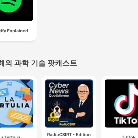
ify Explained
해외 과학 기술 팟캐스트
RadioCSIRT - Edition
La Tertulia
TikTok