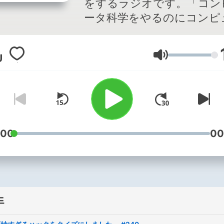
をするラジオです。「コン
ータ科学をやるのにコンピ
タは不要」「プログラミン
語には思想が宿る」「サー
음량
はかわいいので○人と数え
など、とっつきやすい話を
けながらしています。
:00
00
드