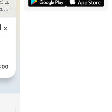
ピュ
ュー
グ言
バー
1
x
る」
ふざ
:00