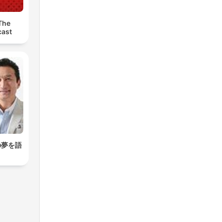
The
ast
の夢を語