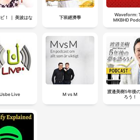
Waveform: 
ビ！ ｜ 美波はな
下班經濟學
MKBHD Podc
渡邉美樹5年後
Usbe Live
M vs M
ろう！