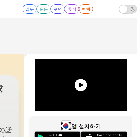
업무
운동
수면
휴식
여행
タ
240 - 巧妙すぎるハックをクイズにしました。 #
앱 설치하기
の話