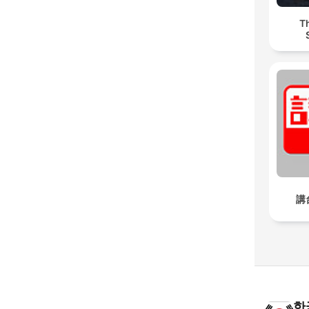
T
講台
한