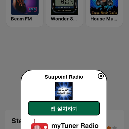
Beam FM
Wonder 80's
House Music Radio
Starpoint Radio
앱 설치하기
Starpoint Radio