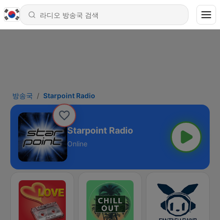
방송국
Starpoint Radio
Starpoint Radio
Online