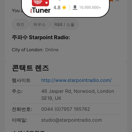
You are never alone with starpoint Radio.
재즈
하우스
R&B / 소울
주파수 Starpoint Radio:
City of London:
Online
콘택트 렌즈
웹사이트
http://www.starpointradio.com/
주소:
46 Jasper Rd, Norwood, London
SE19, UK
전화번호:
0044 (0)7957 195762
이메일:
studio@starpointradio.com